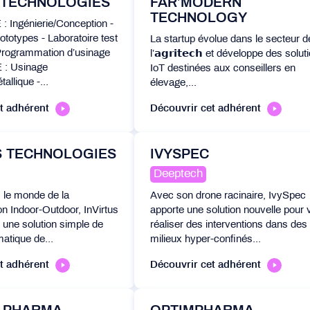
 TECHNOLOGIES
FAR’MODERN
TECHNOLOGY
Ingénierie/Conception -
ototypes - Laboratoire test
La startup évolue dans le secteur d
Programmation d’usinage
l’𝗮𝗴𝗿𝗶𝘁𝗲𝗰𝗵 et développe des solut
: Usinage
IoT destinées aux conseillers en
allique -...
élevage,...
t adhérent
Découvrir cet adhérent
S TECHNOLOGIES
IVYSPEC
Deeptech
s le monde de la
Avec son drone racinaire, IvySpec
on Indoor-Outdoor, InVirtus
apporte une solution nouvelle pour 
une solution simple de
réaliser des interventions dans des
matique de...
milieux hyper-confinés...
t adhérent
Découvrir cet adhérent