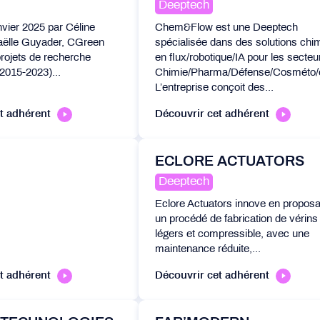
Deeptech
vier 2025 par Céline
Chem&Flow est une Deeptech
aëlle Guyader, CGreen
spécialisée dans des solutions chi
rojets de recherche
en flux/robotique/IA pour les secteu
015-2023)...
Chimie/Pharma/Défense/Cosméto/e
L’entreprise conçoit des...
t adhérent
Découvrir cet adhérent
ECLORE ACTUATORS
Deeptech
Eclore Actuators innove en proposa
un procédé de fabrication de vérins
légers et compressible, avec une
maintenance réduite,...
t adhérent
Découvrir cet adhérent