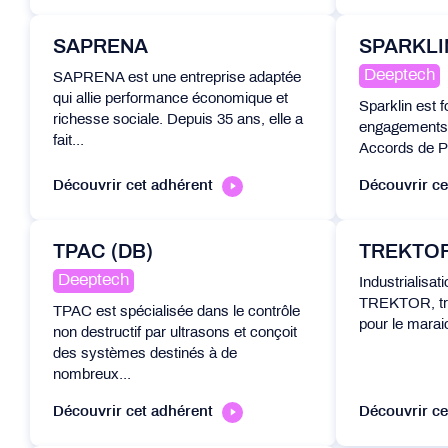
SAPRENA
SPARKLI
Deeptech
SAPRENA est une entreprise adaptée
qui allie performance économique et
Sparklin est f
richesse sociale. Depuis 35 ans, elle a
engagements 
fait...
Accords de Pa
Découvrir cet adhérent
Découvrir ce
TPAC (DB)
TREKTOR
Deeptech
Industrialisat
TREKTOR, tra
TPAC est spécialisée dans le contrôle
pour le maraic
non destructif par ultrasons et conçoit
des systèmes destinés à de
nombreux...
Découvrir cet adhérent
Découvrir ce