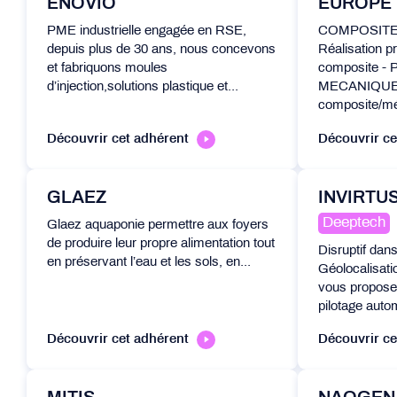
ENOVIO
EUROPE
PME industrielle engagée en RSE,
COMPOSITE : 
depuis plus de 30 ans, nous concevons
Réalisation pr
et fabriquons moules
composite - 
d’injection,solutions plastique et...
MECANIQUE 
composite/mét
Découvrir cet adhérent
Découvrir ce
GLAEZ
INVIRTU
Deeptech
Glaez aquaponie permettre aux foyers
de produire leur propre alimentation tout
Disruptif dan
en préservant l’eau et les sols, en...
Géolocalisati
vous propose 
pilotage auto
Découvrir cet adhérent
Découvrir ce