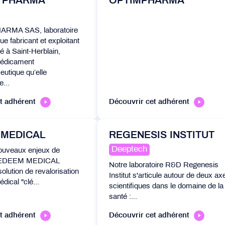
 PHARMA
OPTIMPHARMA
RMA SAS, laboratoire
e fabricant et exploitant
é à Saint-Herblain,
médicament
utique qu’elle
...
t adhérent
Découvrir cet adhérent
 MEDICAL
REGENESIS INSTITUT
Deeptech
ouveaux enjeux de
 REDEEM MEDICAL
Notre laboratoire R&D Regenesis
olution de revalorisation
Institut s'articule autour de deux ax
dical "clé...
scientifiques dans le domaine de la
santé :...
t adhérent
Découvrir cet adhérent