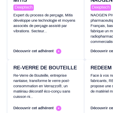
MITIS
NAOGEN
Deeptech
Deeptech
Expert du process de perçage, Mitis
NAOGEN PHA
développe une technologie et moyens
pharmaceutiqu
associés de perçage assisté par
Français, bas
vibrations. Secteur...
fabrique un 
radiopharmace
commercialise
Découvrir cet adhérent
Découvrir ce
RE-VERRE DE BOUTEILLE
REDEEM
Re-Verre de Bouteille, entreprise
Face à vos n
nantaise, transforme le verre post-
fabricants,
consommation en Verrazzo®, un
propose une s
matériau décoratif éco-conçu sans
de matériel mé
cuisson ni...
Découvrir cet adhérent
Découvrir ce