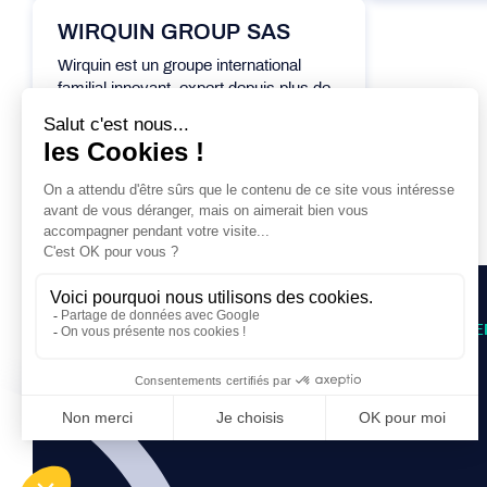
WIRQUIN GROUP SAS
Wirquin est un groupe international
familial innovant, expert depuis plus de
40 ans dans les produits de plomberie...
Découvrir cet adhérent
PARCOURS D’ACCOMPAGNE
Pré-incubation
Incubation
Accélération