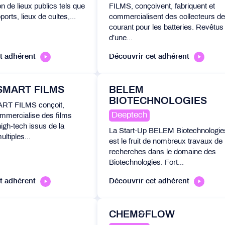
n de lieux publics tels que
FILMS, conçoivent, fabriquent et
orts, lieux de cultes,...
commercialisent des collecteurs de
courant pour les batteries. Revêtus
d’une...
t adhérent
Découvrir cet adhérent
SMART FILMS
BELEM
BIOTECHNOLOGIES
T FILMS conçoit,
Deeptech
ommercialise des films
high-tech issus de la
La Start-Up BELEM Biotechnologie
ltiples...
est le fruit de nombreux travaux de
recherches dans le domaine des
Biotechnologies. Fort...
t adhérent
Découvrir cet adhérent
CHEM&FLOW