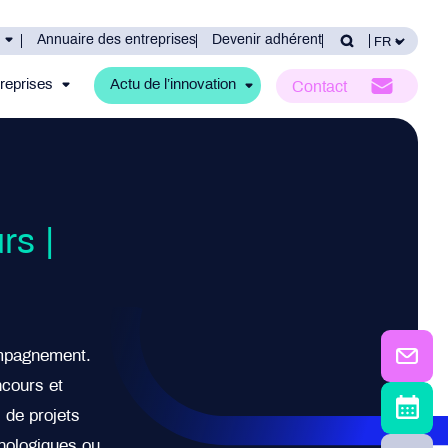
Annuaire des entreprises
Devenir adhérent
reprises
Actu de l’innovation
Contact
rs |
ompagnement.
ncours et
 de projets
nologiques ou