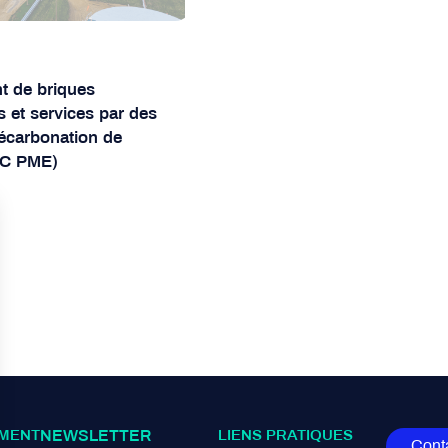
 de briques
 et services par des
écarbonation de
BaC PME)
MENT
NEWSLETTER
LIENS PRATIQUES
Cont