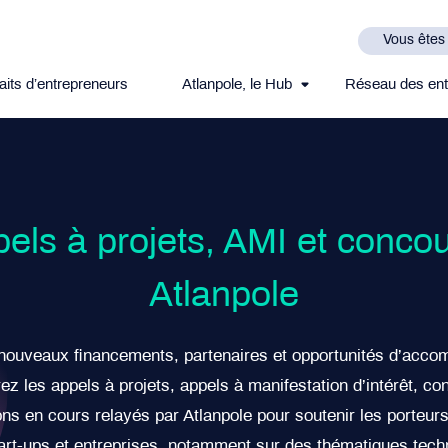
Vous êtes
aits d’entrepreneurs
Atlanpole, le Hub
Réseau des ent
els à projets, AMI et concou
Atlanpole
nouveaux financements, partenaires et opportunités d’acc
z les appels à projets, appels à manifestation d’intérêt, co
ons en cours relayés par Atlanpole pour soutenir les porteurs
tart-ups et entreprises, notamment sur des thématiques tech