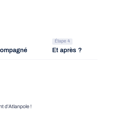
Étape 4
ccompagné
Et après ?
t d’Atlanpole !