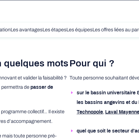
ation
Les avantages
Les étapes
Les équipes
Les offres liées au pa
n quelques mots
Pour qui ?
novant et valider la faisabilité ?
Toute personne souhaitant dév
us permettra de
passer de
sur le bassin universitaire
les bassins angevins et du
 programme collectif… Il existe
,
Technopole
Laval Mayenne
offres d’accompagnement.
quel que soit le secteur d’ac
se mais toute personne pré-