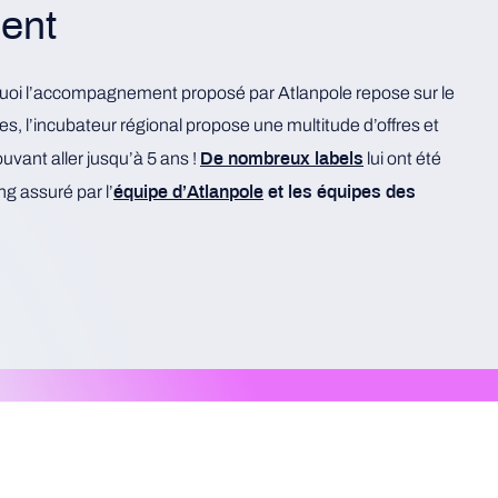
ent
F
uoi l’accompagnement proposé par Atlanpole repose sur le
En t
res, l’incubateur régional propose une multitude d’offres et
inno
vant aller jusqu’à 5 ans !
lui ont été
De nombreux labels
plur
ng assuré par l’
équipe d’Atlanpole
et les équipes des
par