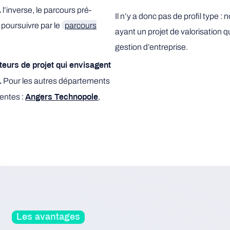
’inverse, le parcours pré-
Il n’y a donc pas de profil type
r poursuivre par le
parcours
ayant un projet de valorisation 
gestion d’entreprise.
eurs de projet qui envisagent
Pour les autres départements
.
rentes :
,
Angers Technopole
Les avantages