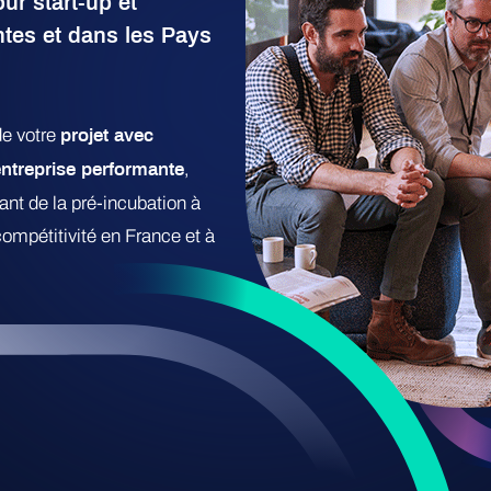
ur start-up et
ntes et dans les Pays
e votre
projet avec
,
'entreprise performante
nt de la pré-incubation à
compétitivité en France et à