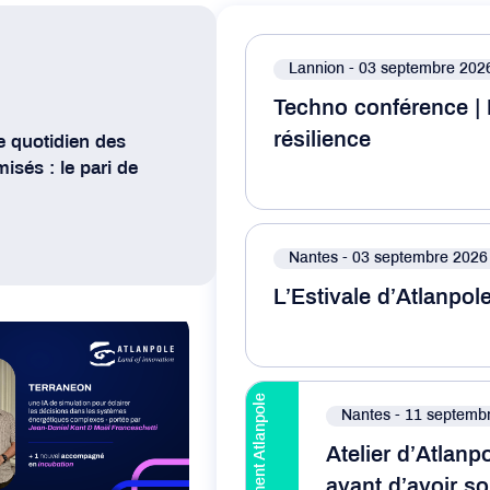
Lannion
- 03 septembre 202
Techno conférence | 
résilience
e quotidien des
misés : le pari de
Voir l’évènement
Nantes
- 03 septembre 2026
L’Estivale d’Atlanpol
Voir l’évènement
Évènement Atlanpole
Nantes
- 11 septemb
Atelier d’Atlanp
avant d’avoir so