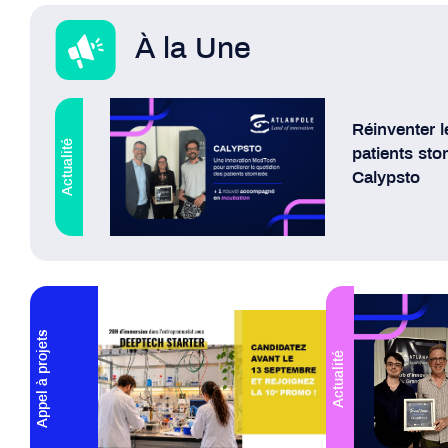
À la Une
Réinventer l
Actualité
patients sto
Calypsto
Lire plus
Appel à projets
Actualité