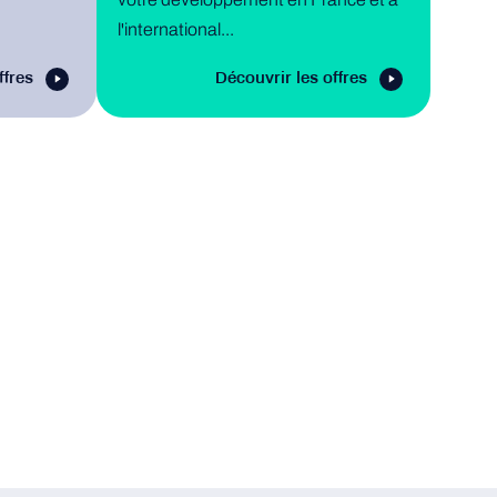
l'international...
ffres
Découvrir les offres