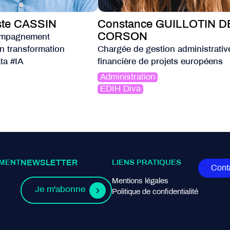
ste CASSIN
Constance GUILLOTIN D
CORSON
ompagnement
en transformation
Chargée de gestion administrativ
ta #IA
financière de projets européens
Administration
EDIH Diva
MENT
NEWSLETTER
LIENS PRATIQUES
Cont
Mentions légales
Je m'abonne
Politique de confidentialité