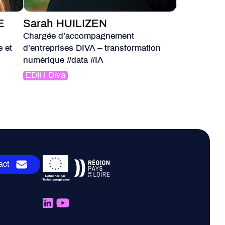
E
Sarah HUILIZEN
Chargée d’accompagnement
e et
d’entreprises DIVA – transformation
numérique #data #IA
EDIH Diva
act