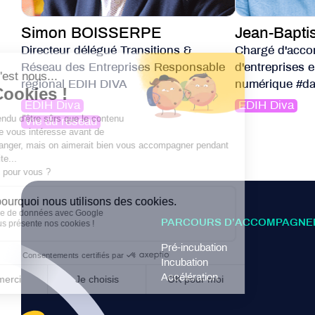
Simon BOISSERPE
Jean-Bapti
Directeur délégué Transitions &
Chargé d'acc
Réseau des Entreprises Responsable
d'entreprises 
régional EDIH DIVA
numérique #da
EDIH Diva
EDIH Diva
Vie du réseau
PARCOURS D’ACCOMPAGNE
Pré-incubation
Incubation
Accélération