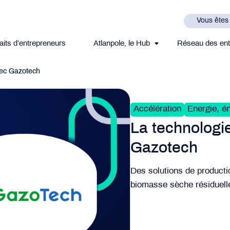
Vous êtes
aits d’entrepreneurs
Atlanpole, le Hub
Réseau des ent
vec Gazotech
Accélération
Energie, é
La technologi
Gazotech
Des solutions de producti
biomasse sèche résiduel