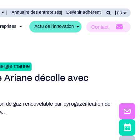
Annuaire des entreprises
Devenir adhérent
reprises
Actu de l’innovation
Contact
nergie marine
e Ariane décolle avec
on de gaz renouvelable par pyrogazéification de
le…