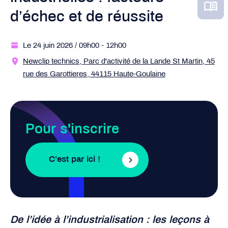
d’échec et de réussite
Le 24 juin 2026
/ 09h00
- 12h00
Newclip
technics
,
P
arc d'
activité
de la
L
ande
S
t
M
artin, 45
rue des
G
arottieres
, 44115
Haute-Goulaine
Pour s'inscrire
C’est par ici !
De l’idée à l’industrialisation : les leçons à