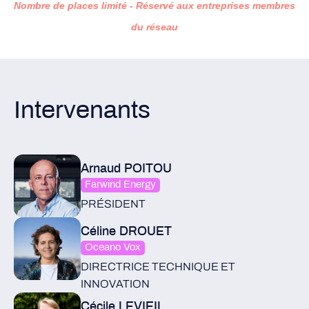
Nombre de places limité - Réservé aux entreprises membres
du réseau
Intervenants
Arnaud POITOU
Farwind Energy
PRÉSIDENT
Céline DROUET
Oceano Vox
DIRECTRICE TECHNIQUE ET
INNOVATION
Cécile LEVIEIL