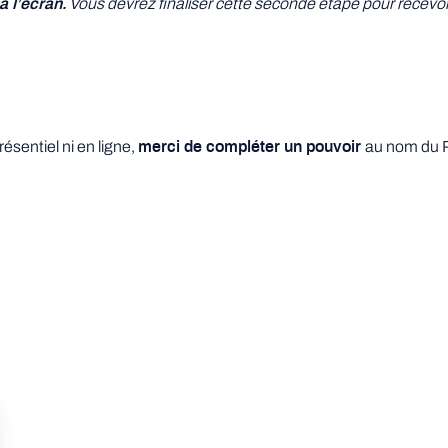
Vous devrez finaliser cette seconde étape pour recevoi
à l’écran.
ésentiel ni en ligne,
au nom du P
merci de compléter un pouvoir