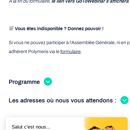
À la fin du formulaire,
le lien vers GoToWebinar s’affichera 
Vous êtes indisponible ? Donnez pouvoir !
Si vous ne pouvez participer à l’Assemblée Générale, ni en pr
adhérent Polymeris via le
formulaire
.
Programme
Les adresses où nous vous attendons :