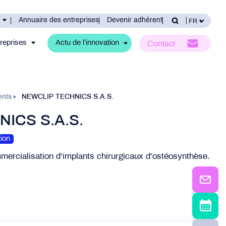
Annuaire des entreprises
Devenir adhérent
reprises
Actu de l’innovation
Contact
ents
NEWCLIP TECHNICS S.A.S.
ICS S.A.S.
ion
mmercialisation d’implants chirurgicaux d’ostéosynthèse.