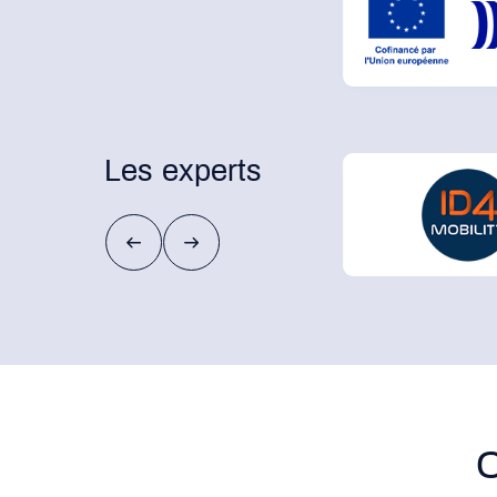
Les experts
C