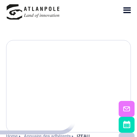
Home
Annuaire des adhérents
IZEAU